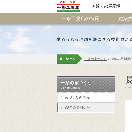
お近くの展示場
一条工務店の特長
建築
一条の家づくり
> 30年の長期保
家づくりの流れ
30年の長期保証