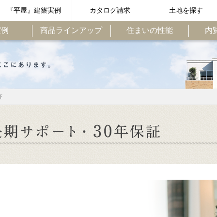
『平屋』建築実例
カタログ請求
土地を探す
実例
商品ラインアップ
住まいの性能
内
証